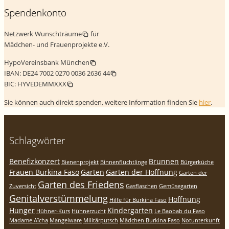
Spendenkonto
Netzwerk Wunschträume
für
Mädchen- und Frauenprojekte e.V.
HypoVereinsbank München
IBAN:
DE24 7002 0270 0036 2636 44
BIC:
HYVEDEMMXXX
Sie können auch direkt spenden, weitere Information finden Sie
hier
.
Schlagwörter
Benefizkonzert
Brunnen
Bienenprojekt
Binnenflüchtlinge
Bürgerküche
Frauen Burkina Faso
Garten
Garten der Hoffnung
Garten der
Garten des Friedens
Zuversicht
Gasflaschen
Gemüsegarten
Genitalverstümmelung
Hoffnung
Hilfe für Burkina Faso
Hunger
Kindergarten
Hühner-Kurs
Hühnerzucht
Le Baobab du Faso
Madame Aïcha
Mangelware
Militärputsch
Mädchen Burkina Faso
Notunterkunft