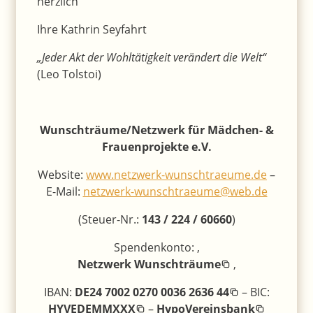
herzlich
Ihre Kathrin Seyfahrt
„Jeder Akt der Wohltätigkeit verändert die Welt“
(Leo Tolstoi)
Wunschträume/Netzwerk für Mädchen- &
Frauenprojekte e.V.
Website:
www.netzwerk-wunschtraeume.de
–
E-Mail:
netzwerk-wunschtraeume@web.de
(Steuer-Nr.:
143 / 224 / 60660
)
Spendenkonto: ‚
Netzwerk Wunschträume
‚
IBAN:
DE24 7002 0270 0036 2636 44
– BIC:
HYVEDEMMXXX
–
HypoVereinsbank