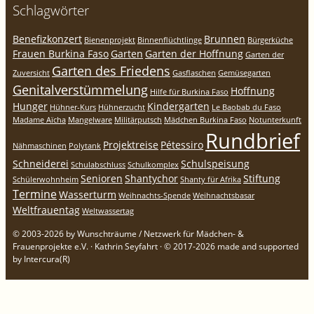
Schlagwörter
Benefizkonzert
Brunnen
Bienenprojekt
Binnenflüchtlinge
Bürgerküche
Frauen Burkina Faso
Garten
Garten der Hoffnung
Garten der
Garten des Friedens
Zuversicht
Gasflaschen
Gemüsegarten
Genitalverstümmelung
Hoffnung
Hilfe für Burkina Faso
Hunger
Kindergarten
Hühner-Kurs
Hühnerzucht
Le Baobab du Faso
Madame Aïcha
Mangelware
Militärputsch
Mädchen Burkina Faso
Notunterkunft
Rundbrief
Projektreise
Pétessiro
Nähmaschinen
Polytank
Schneiderei
Schulspeisung
Schulabschluss
Schulkomplex
Senioren
Shantychor
Stiftung
Schülerwohnheim
Shanty für Afrika
Termine
Wasserturm
Weihnachts-Spende
Weihnachtsbasar
Weltfrauentag
Weltwassertag
© 2003-2026 by Wunschträume / Netzwerk für Mädchen- &
Frauenprojekte e.V. · Kathrin Seyfahrt · © 2017-2026 made and supported
by Intercura(R)