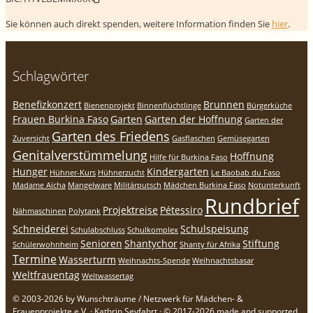
Sie können auch direkt spenden, weitere Information finden Sie
hier
.
Schlagwörter
Benefizkonzert
Brunnen
Bienenprojekt
Binnenflüchtlinge
Bürgerküche
Frauen Burkina Faso
Garten
Garten der Hoffnung
Garten der
Garten des Friedens
Zuversicht
Gasflaschen
Gemüsegarten
Genitalverstümmelung
Hoffnung
Hilfe für Burkina Faso
Hunger
Kindergarten
Hühner-Kurs
Hühnerzucht
Le Baobab du Faso
Madame Aïcha
Mangelware
Militärputsch
Mädchen Burkina Faso
Notunterkunft
Rundbrief
Projektreise
Pétessiro
Nähmaschinen
Polytank
Schneiderei
Schulspeisung
Schulabschluss
Schulkomplex
Senioren
Shantychor
Stiftung
Schülerwohnheim
Shanty für Afrika
Termine
Wasserturm
Weihnachts-Spende
Weihnachtsbasar
Weltfrauentag
Weltwassertag
© 2003-2026 by Wunschträume / Netzwerk für Mädchen- &
Frauenprojekte e.V. · Kathrin Seyfahrt · © 2017-2026 made and supported