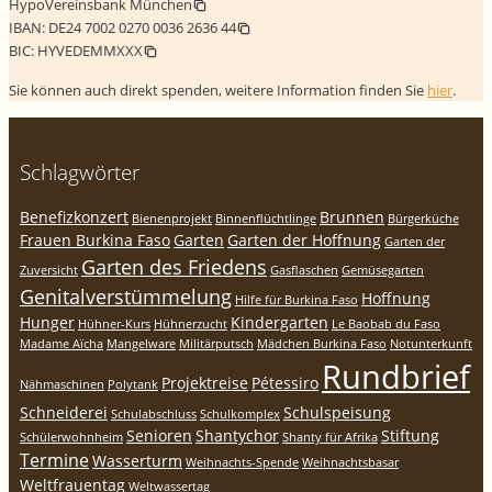
HypoVereinsbank München
IBAN:
DE24 7002 0270 0036 2636 44
BIC:
HYVEDEMMXXX
Sie können auch direkt spenden, weitere Information finden Sie
hier
.
Schlagwörter
Benefizkonzert
Brunnen
Bienenprojekt
Binnenflüchtlinge
Bürgerküche
Frauen Burkina Faso
Garten
Garten der Hoffnung
Garten der
Garten des Friedens
Zuversicht
Gasflaschen
Gemüsegarten
Genitalverstümmelung
Hoffnung
Hilfe für Burkina Faso
Hunger
Kindergarten
Hühner-Kurs
Hühnerzucht
Le Baobab du Faso
Madame Aïcha
Mangelware
Militärputsch
Mädchen Burkina Faso
Notunterkunft
Rundbrief
Projektreise
Pétessiro
Nähmaschinen
Polytank
Schneiderei
Schulspeisung
Schulabschluss
Schulkomplex
Senioren
Shantychor
Stiftung
Schülerwohnheim
Shanty für Afrika
Termine
Wasserturm
Weihnachts-Spende
Weihnachtsbasar
Weltfrauentag
Weltwassertag