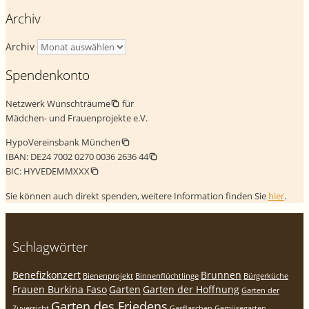
Archiv
Archiv
Spendenkonto
Netzwerk Wunschträume
für
Mädchen- und Frauenprojekte e.V.
HypoVereinsbank München
IBAN:
DE24 7002 0270 0036 2636 44
BIC:
HYVEDEMMXXX
Sie können auch direkt spenden, weitere Information finden Sie
hier
.
Schlagwörter
Benefizkonzert
Brunnen
Bienenprojekt
Binnenflüchtlinge
Bürgerküche
Frauen Burkina Faso
Garten
Garten der Hoffnung
Garten der
Garten des Friedens
Zuversicht
Gasflaschen
Gemüsegarten