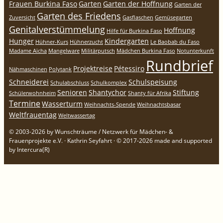
Frauen Burkina Faso
Garten
Garten der Hoffnung
Garten der
Garten des Friedens
Zuversicht
Gasflaschen
Gemüsegarten
Genitalverstümmelung
Hoffnung
Hilfe für Burkina Faso
Hunger
Kindergarten
Hühner-Kurs
Hühnerzucht
Le Baobab du Faso
Madame Aïcha
Mangelware
Militärputsch
Mädchen Burkina Faso
Notunterkunft
Rundbrief
Projektreise
Pétessiro
Nähmaschinen
Polytank
Schneiderei
Schulspeisung
Schulabschluss
Schulkomplex
Senioren
Shantychor
Stiftung
Schülerwohnheim
Shanty für Afrika
Termine
Wasserturm
Weihnachts-Spende
Weihnachtsbasar
Weltfrauentag
Weltwassertag
© 2003-2026 by Wunschträume / Netzwerk für Mädchen- &
Frauenprojekte e.V. · Kathrin Seyfahrt · © 2017-2026 made and supported
by Intercura(R)