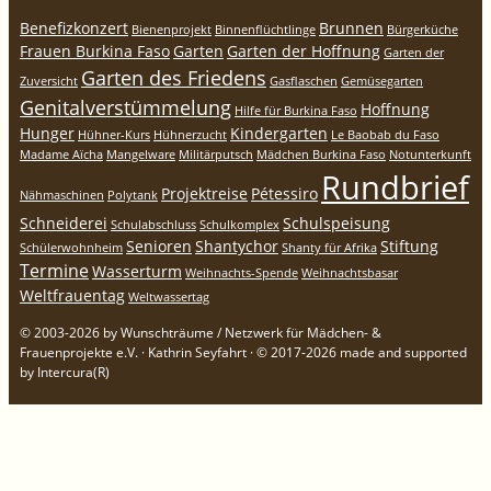
Benefizkonzert
Brunnen
Bienenprojekt
Binnenflüchtlinge
Bürgerküche
Frauen Burkina Faso
Garten
Garten der Hoffnung
Garten der
Garten des Friedens
Zuversicht
Gasflaschen
Gemüsegarten
Genitalverstümmelung
Hoffnung
Hilfe für Burkina Faso
Hunger
Kindergarten
Hühner-Kurs
Hühnerzucht
Le Baobab du Faso
Madame Aïcha
Mangelware
Militärputsch
Mädchen Burkina Faso
Notunterkunft
Rundbrief
Projektreise
Pétessiro
Nähmaschinen
Polytank
Schneiderei
Schulspeisung
Schulabschluss
Schulkomplex
Senioren
Shantychor
Stiftung
Schülerwohnheim
Shanty für Afrika
Termine
Wasserturm
Weihnachts-Spende
Weihnachtsbasar
Weltfrauentag
Weltwassertag
© 2003-2026 by Wunschträume / Netzwerk für Mädchen- &
Frauenprojekte e.V. · Kathrin Seyfahrt · © 2017-2026 made and supported
by Intercura(R)