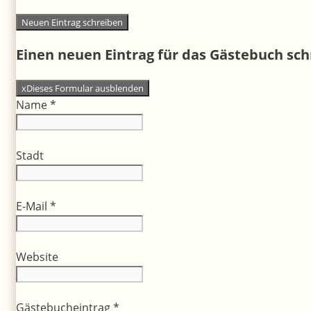
Einen neuen Eintrag für das Gästebuch sc
x
Dieses Formular ausblenden
Name
*
Stadt
E-Mail
*
Website
Gästebucheintrag
*