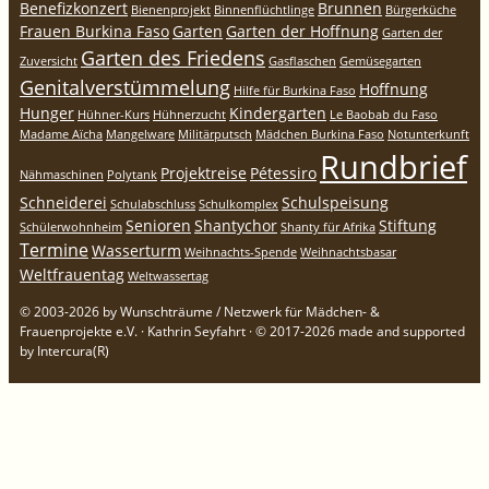
Benefizkonzert
Brunnen
Bienenprojekt
Binnenflüchtlinge
Bürgerküche
Frauen Burkina Faso
Garten
Garten der Hoffnung
Garten der
Garten des Friedens
Zuversicht
Gasflaschen
Gemüsegarten
Genitalverstümmelung
Hoffnung
Hilfe für Burkina Faso
Hunger
Kindergarten
Hühner-Kurs
Hühnerzucht
Le Baobab du Faso
Madame Aïcha
Mangelware
Militärputsch
Mädchen Burkina Faso
Notunterkunft
Rundbrief
Projektreise
Pétessiro
Nähmaschinen
Polytank
Schneiderei
Schulspeisung
Schulabschluss
Schulkomplex
Senioren
Shantychor
Stiftung
Schülerwohnheim
Shanty für Afrika
Termine
Wasserturm
Weihnachts-Spende
Weihnachtsbasar
Weltfrauentag
Weltwassertag
© 2003-2026 by Wunschträume / Netzwerk für Mädchen- &
Frauenprojekte e.V. · Kathrin Seyfahrt · © 2017-2026 made and supported
by Intercura(R)